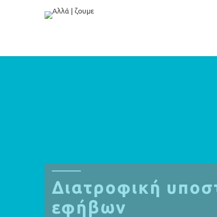
Διατροφική υποστ
εφήβων