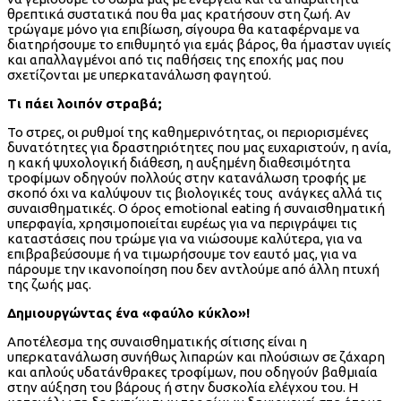
θρεπτικά συστατικά που θα μας κρατήσουν στη ζωή. Αν
τρώγαμε μόνο για επιβίωση, σίγουρα θα καταφέρναμε να
διατηρήσουμε το επιθυμητό για εμάς βάρος, θα ήμασταν υγιείς
και απαλλαγμένοι από τις παθήσεις της εποχής μας που
σχετίζονται με υπερκατανάλωση φαγητού.
Τι πάει λοιπόν στραβά;
Το στρες, οι ρυθμοί της καθημερινότητας, οι περιορισμένες
δυνατότητες για δραστηριότητες που μας ευχαριστούν, η ανία,
η κακή ψυχολογική διάθεση, η αυξημένη διαθεσιμότητα
τροφίμων οδηγούν πολλούς στην κατανάλωση τροφής με
σκοπό όχι να καλύψουν τις βιολογικές τους ανάγκες αλλά τις
συναισθηματικές. Ο όρος emotional eating ή συναισθηματική
υπερφαγία, χρησιμοποιείται ευρέως για να περιγράψει τις
καταστάσεις που τρώμε για να νιώσουμε καλύτερα, για να
επιβραβεύσουμε ή να τιμωρήσουμε τον εαυτό μας, για να
πάρουμε την ικανοποίηση που δεν αντλούμε από άλλη πτυχή
της ζωής μας.
Δημιουργώντας ένα «φαύλο κύκλο»!
Αποτέλεσμα της συναισθηματικής σίτισης είναι η
υπερκατανάλωση συνήθως λιπαρών και πλούσιων σε ζάχαρη
και απλούς υδατάνθρακες τροφίμων, που οδηγούν βαθμιαία
στην αύξηση του βάρους ή στην δυσκολία ελέγχου του. Η