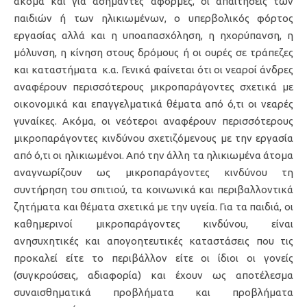
ακόμα και για ασήμαντες αφορμές, οι απαιτήσεις των
παιδιών ή των ηλικιωμένων, ο υπερβολικός φόρτος
εργασίας αλλά και η υποαπασχόληση, η ηχορύπανση, η
μόλυνση, η κίνηση στους δρόμους ή οι ουρές σε τράπεζες
και καταστήματα κ.α. Γενικά φαίνεται ότι οι νεαροί άνδρες
αναφέρουν περισσότερους μικροπαράγοντες σχετικά με
οικονομικά και επαγγελματικά θέματα από ό,τι οι νεαρές
γυναίκες. Ακόμα, οι νεότεροι αναφέρουν περισσότερους
μικροπαράγοντες κινδύνου σχετιζόμενους με την εργασία
από ό,τι οι ηλικιωμένοι. Από την άλλη τα ηλικιωμένα άτομα
αναγνωρίζουν ως μικροπαράγοντες κινδύνου τη
συντήρηση του σπιτιού, τα κοινωνικά και περιβαλλοντικά
ζητήματα και θέματα σχετικά με την υγεία. Για τα παιδιά, οι
καθημερινοί μικροπαράγοντες κινδύνου, είναι
ανησυχητικές και απογοητευτικές καταστάσεις που τις
προκαλεί είτε το περιβάλλον είτε οι ίδιοι οι γονείς
(συγκρούσεις, αδιαφορία) και έχουν ως αποτέλεσμα
συναισθηματικά προβλήματα και προβλήματα